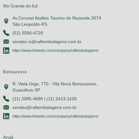
Rio Grande do Sul
Av.Coronel Atalibio Taurino de Rezende,3074
São Leopoldo-RS
(51) 3566-4728
vendas.rs@raftembalagens.com.br
https://www.linkedin.com/company/raftembalagens/
Bonsucesso
R. Viela Urga, 770 - Vila Nova Bonsucesso,
Guarulhos-SP
(11) 2085-4688 | (11) 2413-1100
vendas@raftembalagens.com.br
https://www.linkedin.com/company/raftembalagens/
Arujá