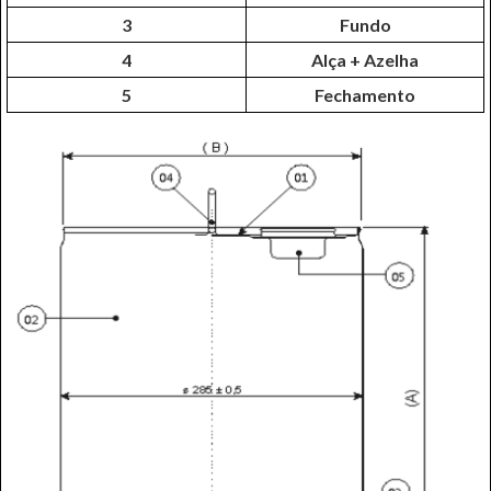
3
Fundo
4
Alça + Azelha
5
Fechamento