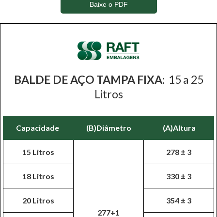
Baixe o PDF
BALDE DE AÇO TAMPA FIXA:
15 a 25
Litros
Capacidade
(B)Diâmetro
(A)Altura
15 Litros
278 ± 3
18 Litros
330 ± 3
20 Litros
354 ± 3
277+1