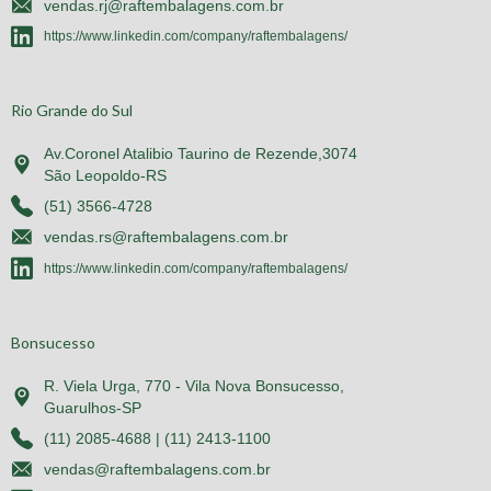
vendas.rj@raftembalagens.com.br
https://www.linkedin.com/company/raftembalagens/
Rio Grande do Sul
Av.Coronel Atalibio Taurino de Rezende,3074
São Leopoldo-RS
(51) 3566-4728
vendas.rs@raftembalagens.com.br
https://www.linkedin.com/company/raftembalagens/
Bonsucesso
R. Viela Urga, 770 - Vila Nova Bonsucesso,
Guarulhos-SP
(11) 2085-4688 | (11) 2413-1100
vendas@raftembalagens.com.br