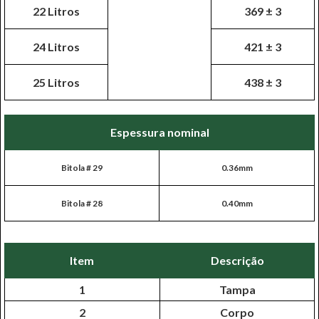
22 Litros
369 ± 3
24 Litros
421 ± 3
25 Litros
438 ± 3
Espessura nominal
Bitola # 29
0.36mm
Bitola # 28
0.40mm
Item
Descrição
1
Tampa
2
Corpo