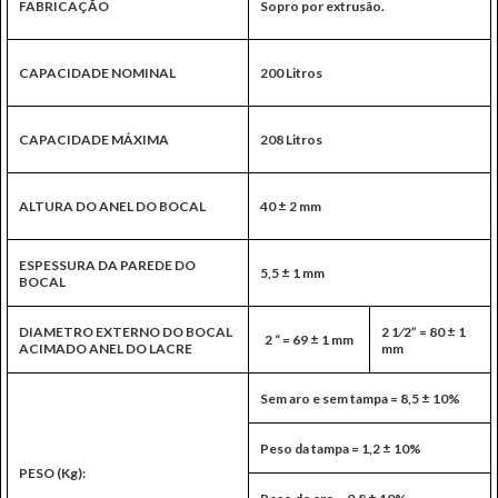
FABRICAÇÃO
Sopro por extrusão.
CAPACIDADE NOMINAL
200 Litros
CAPACIDADE MÁXIMA
208 Litros
ALTURA DO ANEL DO BOCAL
40 ± 2 mm
ESPESSURA DA PAREDE DO
5,5 ± 1 mm
BOCAL
DIAMETRO EXTERNO DO BOCAL
2 1⁄2” = 80 ± 1
2 “ = 69 ± 1 mm
ACIMADO ANEL DO LACRE
mm
Sem aro e sem tampa = 8,5 ± 10%
Peso da tampa = 1,2 ± 10%
PESO (Kg):